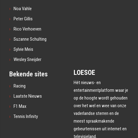
Noa Vahle
Peter Gillis
Rico Verhoeven
Suzanne Schulting
Sylvie Meis
Wesley Sneijder
LOESOE
Bekende sites
Hét nieuws- en
Racing
entertainmentplatform waar je
Laatste Nieuws
op de hoogte wordt gehouden
over het wel en wee van onze
F1 Max
vaderlandse sterren en de
Tennis Infinity
meest spraakmakende
gebeurtenissen uit internet en
televisieland.