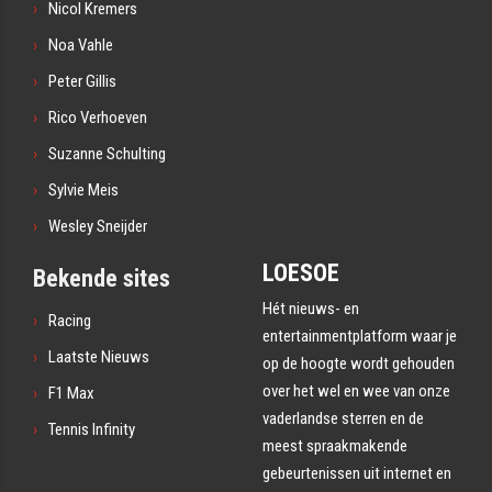
Nicol Kremers
Noa Vahle
Peter Gillis
Rico Verhoeven
Suzanne Schulting
Sylvie Meis
Wesley Sneijder
LOESOE
Bekende sites
Hét nieuws- en
Racing
entertainmentplatform waar je
Laatste Nieuws
op de hoogte wordt gehouden
over het wel en wee van onze
F1 Max
vaderlandse sterren en de
Tennis Infinity
meest spraakmakende
gebeurtenissen uit internet en