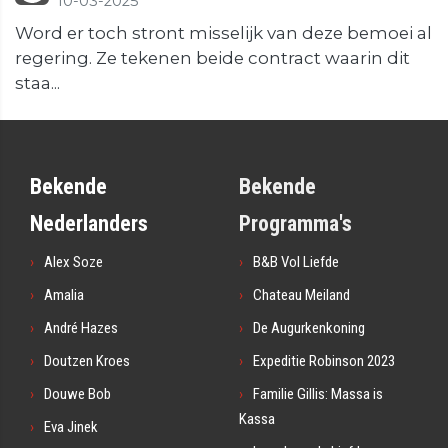
10-03-2025
Word er toch stront misselijk van deze bemoei al
regering. Ze tekenen beide contract waarin dit
staa...
Bekende
Bekende
Nederlanders
Programma's
Alex Soze
B&B Vol Liefde
Amalia
Chateau Meiland
André Hazes
De Augurkenkoning
Doutzen Kroes
Expeditie Robinson 2023
Douwe Bob
Familie Gillis: Massa is
Kassa
Eva Jinek