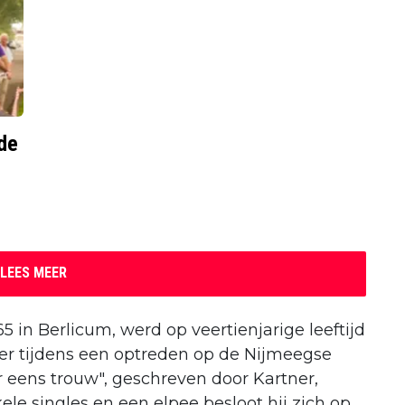
de
LEES MEER
5 in Berlicum, werd op veertienjarige leeftijd
ner tijdens een optreden op de Nijmeegse
r eens trouw", geschreven door Kartner,
ele singles en een elpee besloot hij zich op