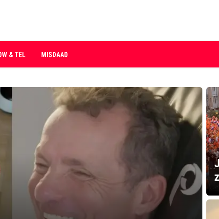
OW & TEL
MISDAAD
J
z