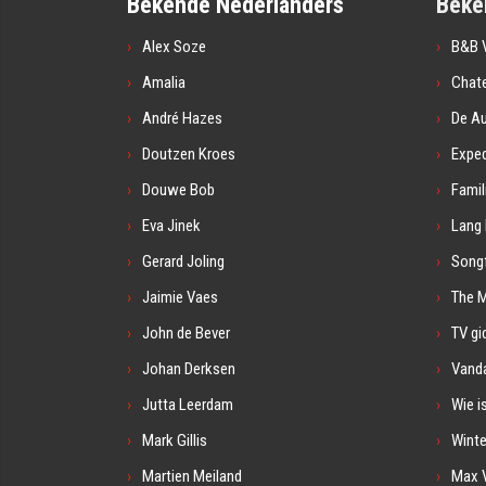
Bekende Nederlanders
Beke
Alex Soze
B&B V
Amalia
Chat
André Hazes
De A
Doutzen Kroes
Exped
Douwe Bob
Famil
Eva Jinek
Lang 
Gerard Joling
Songf
Jaimie Vaes
The 
John de Bever
TV gi
Johan Derksen
Vanda
Jutta Leerdam
Wie i
Mark Gillis
Winte
Martien Meiland
Max 