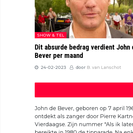
SHOW & TEL
Dit absurde bedrag verdient John 
Bever per maand
24-02-2023
door
B. van Lanschot
John de Bever, geboren op 7 april 196
ontdekt als zanger door Pierre Kart
Vierdaagse. Zijn nummer "Als ik late
bereikte in 1980 de tipparade. Na enk