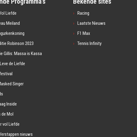
nde Programma's
Bekende sites
ol Liefde
Racing
eau Meiland
Laatste Nieuws
ugurkenkoning
F1 Max
itie Robinson 2023
Tennis Infinity
ie Gillis: Massa is Kassa
Leve de Liefde
estival
Masked Singer
ds
ag Inside
s de Mol
r vol Liefde
Verstappen nieuws