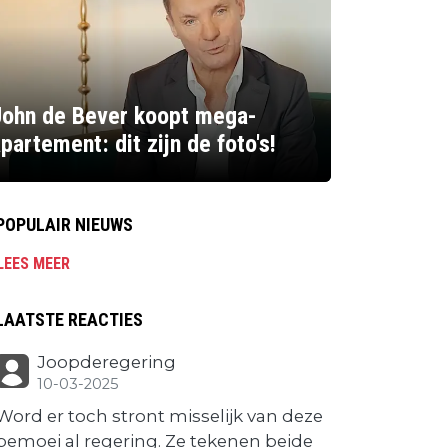
John de Bever koopt mega-
partement: dit zijn de foto's!
POPULAIR NIEUWS
LEES MEER
LAATSTE REACTIES
Joopderegering
10-03-2025
Word er toch stront misselijk van deze
bemoei al regering. Ze tekenen beide