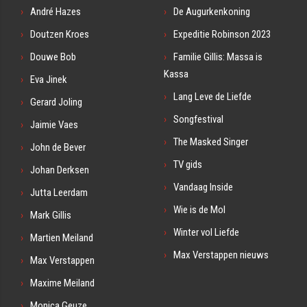
André Hazes
De Augurkenkoning
Doutzen Kroes
Expeditie Robinson 2023
Douwe Bob
Familie Gillis: Massa is
Kassa
Eva Jinek
Lang Leve de Liefde
Gerard Joling
Songfestival
Jaimie Vaes
The Masked Singer
John de Bever
TV gids
Johan Derksen
Vandaag Inside
Jutta Leerdam
Wie is de Mol
Mark Gillis
Winter vol Liefde
Martien Meiland
Max Verstappen nieuws
Max Verstappen
Maxime Meiland
Monica Geuze