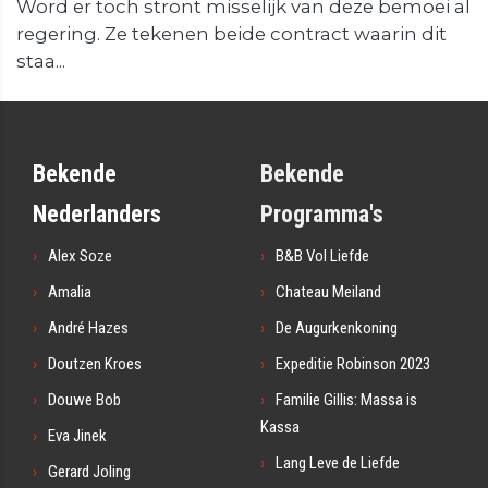
Word er toch stront misselijk van deze bemoei al
regering. Ze tekenen beide contract waarin dit
staa...
Bekende
Bekende
Nederlanders
Programma's
Alex Soze
B&B Vol Liefde
Amalia
Chateau Meiland
André Hazes
De Augurkenkoning
Doutzen Kroes
Expeditie Robinson 2023
Douwe Bob
Familie Gillis: Massa is
Kassa
Eva Jinek
Lang Leve de Liefde
Gerard Joling