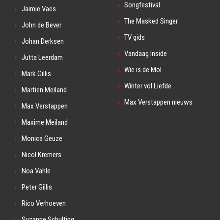
Songfestival
Jaimie Vaes
The Masked Singer
John de Bever
TV gids
Johan Derksen
Vandaag Inside
Jutta Leerdam
Wie is de Mol
Mark Gillis
Winter vol Liefde
Martien Meiland
Max Verstappen nieuws
Max Verstappen
Maxime Meiland
Monica Geuze
Nicol Kremers
Noa Vahle
Peter Gillis
Rico Verhoeven
Suzanne Schulting