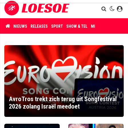
NIEUWS
RELEASES
SPORT
SHOW & TEL
MISDAAD
AvroTros trekt zich terug uit Songfestival
2026 zolang Israël meedoet