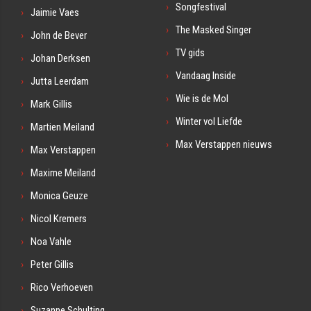
Songfestival
Jaimie Vaes
The Masked Singer
John de Bever
TV gids
Johan Derksen
Vandaag Inside
Jutta Leerdam
Wie is de Mol
Mark Gillis
Winter vol Liefde
Martien Meiland
Max Verstappen nieuws
Max Verstappen
Maxime Meiland
Monica Geuze
Nicol Kremers
Noa Vahle
Peter Gillis
Rico Verhoeven
Suzanne Schulting