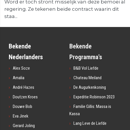
Word er toch stront misselijk van deze bemoei al
regering. Ze tekenen beide contract waarin dit
staa...
Bekende
Bekende
Nederlanders
Programma's
Alex Soze
B&B Vol Liefde
Amalia
Chateau Meiland
André Hazes
De Augurkenkoning
Doutzen Kroes
Expeditie Robinson 2023
Douwe Bob
Familie Gillis: Massa is
Kassa
Eva Jinek
Lang Leve de Liefde
Gerard Joling