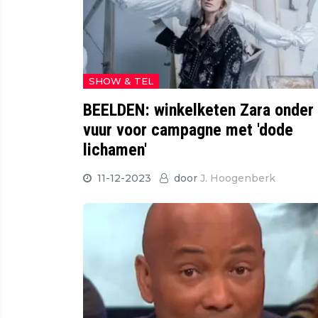
SHOW & TEL
BEELDEN: winkelketen Zara onder
vuur voor campagne met 'dode
lichamen'
11-12-2023
door
J. Hoogenberk