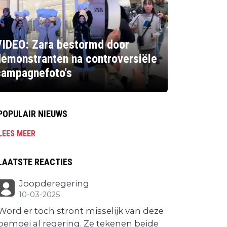
VIDEO: Zara bestormd door
emonstranten na controversiële
campagnefoto's
POPULAIR NIEUWS
LEES MEER
LAATSTE REACTIES
Joopderegering
10-03-2025
Word er toch stront misselijk van deze
bemoei al regering. Ze tekenen beide