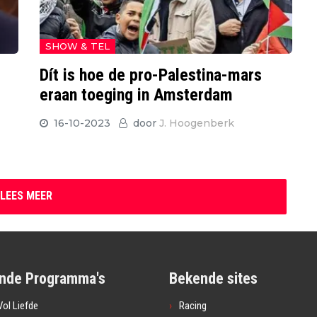
SHOW & TEL
e
Dít is hoe de pro-Palestina-mars
eraan toeging in Amsterdam
16-10-2023
door
J. Hoogenberk
LEES MEER
nde Programma's
Bekende sites
ol Liefde
Racing