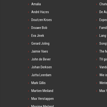
Amalia
Chat
André Hazes
De A
Doutzen Kroes
Exped
Douwe Bob
Famil
Eva Jinek
Lang 
Gerard Joling
Songf
Jaimie Vaes
The 
John de Bever
TV gi
Johan Derksen
Vanda
Jutta Leerdam
Wie i
Mark Gillis
Winte
Martien Meiland
Max 
Max Verstappen
Maxime Meiland