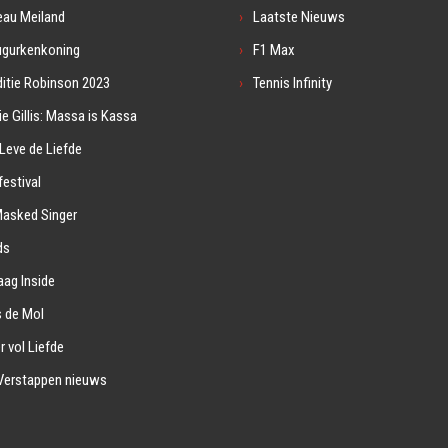
eau Meiland
Laatste Nieuws
ugurkenkoning
F1 Max
itie Robinson 2023
Tennis Infinity
ie Gillis: Massa is Kassa
Leve de Liefde
estival
Masked Singer
ds
ag Inside
s de Mol
r vol Liefde
Verstappen nieuws