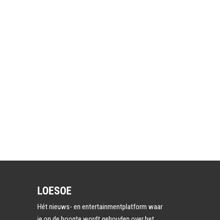
LOESOE
Hét nieuws- en entertainmentplatform waar
je op de hoogte wordt gehouden over het