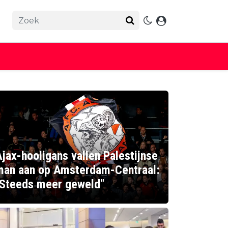
jax-hooligans vallen Palestijnse
man aan op Amsterdam-Centraal:
"Steeds meer geweld"