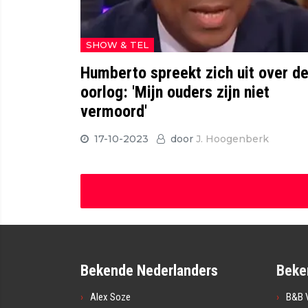
SHOW & TEL
Humberto spreekt zich uit over d
oorlog: 'Mijn ouders zijn niet
vermoord'
17-10-2023
door
J. Hoogenberk
Bekende Nederlanders
Beke
Alex Soze
B&B V