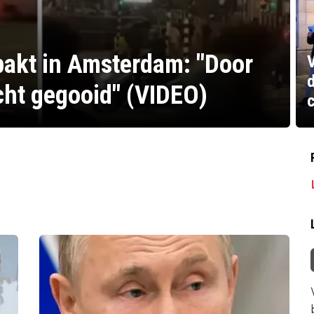
epakt in Amsterdam: "Door
d
cht gegooid" (VIDEO)