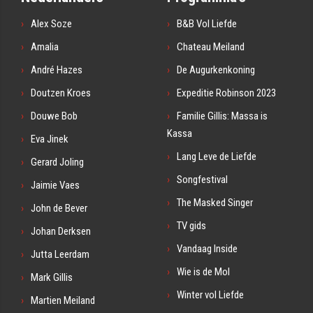
Alex Soze
B&B Vol Liefde
Amalia
Chateau Meiland
André Hazes
De Augurkenkoning
Doutzen Kroes
Expeditie Robinson 2023
Douwe Bob
Familie Gillis: Massa is
Kassa
Eva Jinek
Lang Leve de Liefde
Gerard Joling
Songfestival
Jaimie Vaes
The Masked Singer
John de Bever
TV gids
Johan Derksen
Vandaag Inside
Jutta Leerdam
Wie is de Mol
Mark Gillis
Winter vol Liefde
Martien Meiland