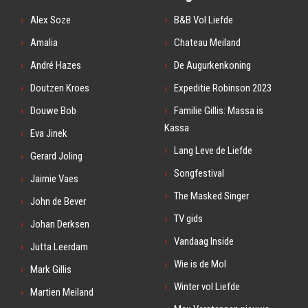
Alex Soze
B&B Vol Liefde
Amalia
Chateau Meiland
André Hazes
De Augurkenkoning
Doutzen Kroes
Expeditie Robinson 2023
Douwe Bob
Familie Gillis: Massa is
Kassa
Eva Jinek
Lang Leve de Liefde
Gerard Joling
Songfestival
Jaimie Vaes
The Masked Singer
John de Bever
TV gids
Johan Derksen
Vandaag Inside
Jutta Leerdam
Wie is de Mol
Mark Gillis
Winter vol Liefde
Martien Meiland