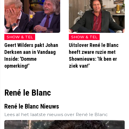
SHOW & TEL
SHOW & TEL
Geert Wilders pakt Johan
Uitslover René le Blanc
Derksen aan in Vandaag
heeft zware ruzie met
Inside: 'Domme
Shownieuws: 'Ik ben er
opmerking!'
ziek van!'
René le Blanc
René le Blanc Nieuws
Lees al het laatste nieuws over René le Blanc