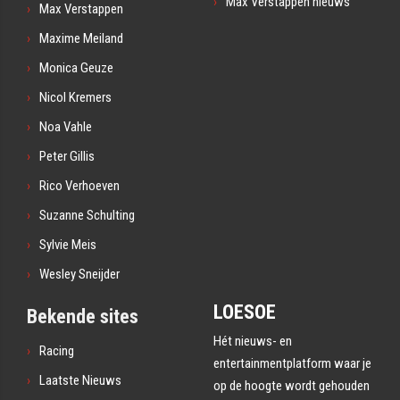
Max Verstappen nieuws
Max Verstappen
Maxime Meiland
Monica Geuze
Nicol Kremers
Noa Vahle
Peter Gillis
Rico Verhoeven
Suzanne Schulting
Sylvie Meis
Wesley Sneijder
LOESOE
Bekende sites
Hét nieuws- en
Racing
entertainmentplatform waar je
Laatste Nieuws
op de hoogte wordt gehouden