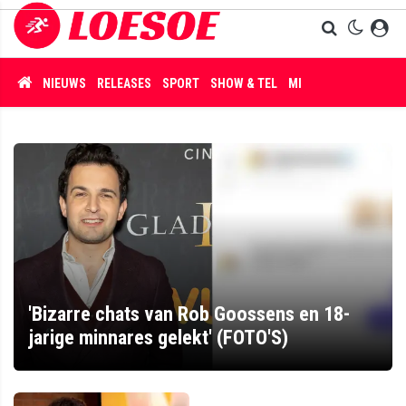
NIEUWS
RELEASES
SPORT
SHOW & TEL
MISDAAD
'Bizarre chats van Rob Goossens en 18-
jarige minnares gelekt' (FOTO'S)