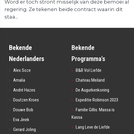
Word er toch stront misselijk van deze bemoei al
regering. Ze tekenen beide contract waarin dit
staa...
Bekende
Bekende
Nederlanders
Programma's
Alex Soze
B&B Vol Liefde
Amalia
Chateau Meiland
André Hazes
De Augurkenkoning
Doutzen Kroes
Expeditie Robinson 2023
Douwe Bob
Familie Gillis: Massa is
Kassa
Eva Jinek
Lang Leve de Liefde
Gerard Joling