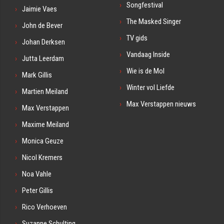
Songfestival
Jaimie Vaes
The Masked Singer
John de Bever
TV gids
Johan Derksen
Vandaag Inside
Jutta Leerdam
Wie is de Mol
Mark Gillis
Winter vol Liefde
Martien Meiland
Max Verstappen nieuws
Max Verstappen
Maxime Meiland
Monica Geuze
Nicol Kremers
Noa Vahle
Peter Gillis
Rico Verhoeven
Suzanne Schulting