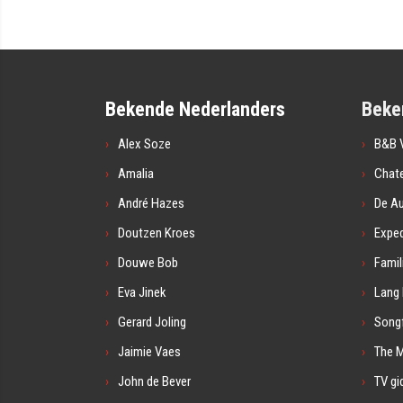
Bekende Nederlanders
Beke
Alex Soze
B&B V
Amalia
Chat
André Hazes
De A
Doutzen Kroes
Exped
Douwe Bob
Famil
Eva Jinek
Lang 
Gerard Joling
Songf
Jaimie Vaes
The 
John de Bever
TV gi