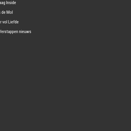
ag Inside
s de Mol
r vol Liefde
Verstappen nieuws