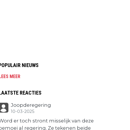
POPULAIR NIEUWS
LEES MEER
LAATSTE REACTIES
Joopderegering
10-03-2025
Word er toch stront misselijk van deze
bemoei al regering. Ze tekenen beide