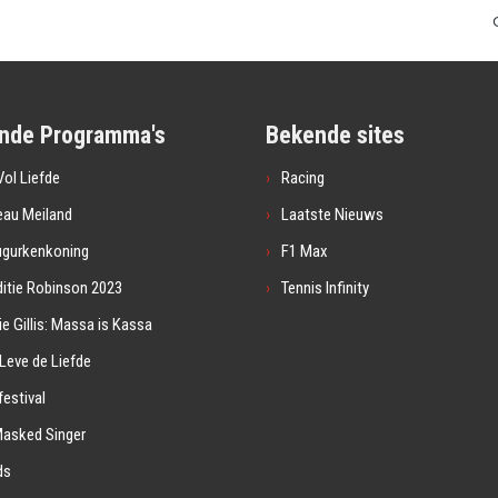
nde Programma's
Bekende sites
ol Liefde
Racing
eau Meiland
Laatste Nieuws
ugurkenkoning
F1 Max
itie Robinson 2023
Tennis Infinity
ie Gillis: Massa is Kassa
Leve de Liefde
estival
Masked Singer
ds