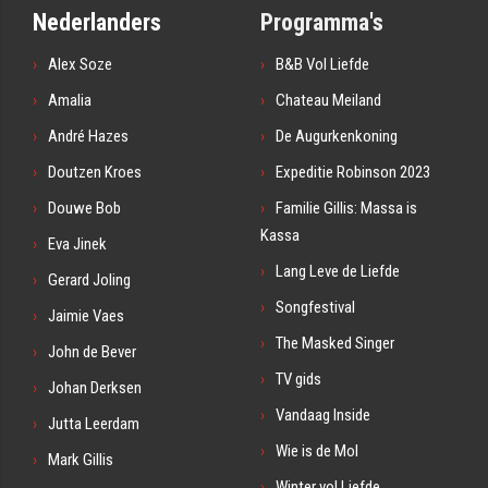
Nederlanders
Programma's
Alex Soze
B&B Vol Liefde
Amalia
Chateau Meiland
André Hazes
De Augurkenkoning
Doutzen Kroes
Expeditie Robinson 2023
Douwe Bob
Familie Gillis: Massa is
Kassa
Eva Jinek
Lang Leve de Liefde
Gerard Joling
Songfestival
Jaimie Vaes
The Masked Singer
John de Bever
TV gids
Johan Derksen
Vandaag Inside
Jutta Leerdam
Wie is de Mol
Mark Gillis
Winter vol Liefde