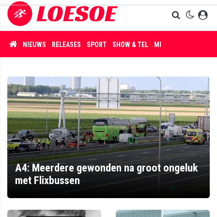
NIEUWS
RELEASES
SPORT
SHOW & TEL
MISDAAD
A4: Meerdere gewonden na groot ongeluk
met Flixbussen