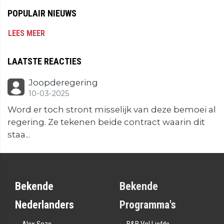
POPULAIR NIEUWS
LEES MEER
LAATSTE REACTIES
Joopderegering
10-03-2025
Word er toch stront misselijk van deze bemoei al
regering. Ze tekenen beide contract waarin dit
staa...
Bekende
Bekende
Nederlanders
Programma's
Alex Soze
B&B Vol Liefde