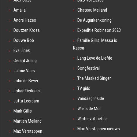
Amalia
Chateau Meiland
André Hazes
De Augurkenkoning
Doutzen Kroes
Expeditie Robinson 2023
Douwe Bob
Familie Gillis: Massa is
Kassa
Eva Jinek
Lang Leve de Liefde
Gerard Joling
Songfestival
Jaimie Vaes
The Masked Singer
John de Bever
TV gids
Johan Derksen
Vandaag Inside
Jutta Leerdam
Wie is de Mol
Mark Gillis
Winter vol Liefde
Martien Meiland
Max Verstappen nieuws
Max Verstappen