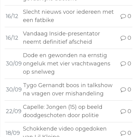
Slecht nieuws voor iedereen met
16/12
0
een fatbike
Vandaag Inside-presentator
16/12
0
neemt definitief afscheid
Dode en gewonden na ernstig
30/09
ongeluk met vier vrachtwagens
0
op snelweg
Tygo Gernandt boos in talkshow
30/09
0
na vragen over mishandeling
Capelle: Jongen (15) op beeld
22/09
0
doodgeschoten door politie
Schokkende video opgedoken
18/09
0