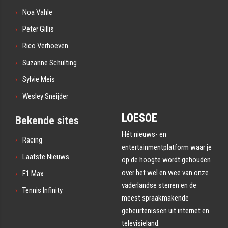
Noa Vahle
Peter Gillis
Rico Verhoeven
Suzanne Schulting
Sylvie Meis
Wesley Sneijder
LOESOE
Bekende sites
Hét nieuws- en
Racing
entertainmentplatform waar je
Laatste Nieuws
op de hoogte wordt gehouden
over het wel en wee van onze
F1 Max
vaderlandse sterren en de
Tennis Infinity
meest spraakmakende
gebeurtenissen uit internet en
televisieland.