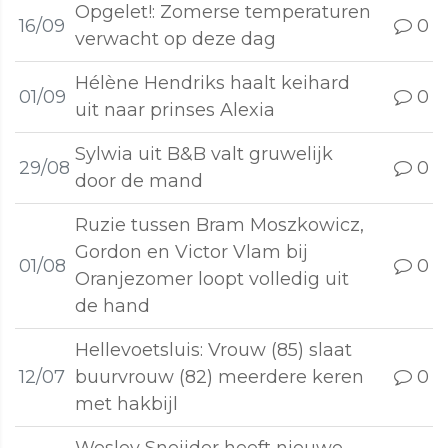
Opgelet!: Zomerse temperaturen
16/09
0
verwacht op deze dag
Hélène Hendriks haalt keihard
01/09
0
uit naar prinses Alexia
Sylwia uit B&B valt gruwelijk
29/08
0
door de mand
Ruzie tussen Bram Moszkowicz,
Gordon en Victor Vlam bij
01/08
0
Oranjezomer loopt volledig uit
de hand
Hellevoetsluis: Vrouw (85) slaat
12/07
buurvrouw (82) meerdere keren
0
met hakbijl