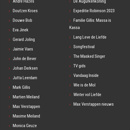
André Hazes
De Augurkenkoning
Doutzen Kroes
Expeditie Robinson 2023
Douwe Bob
Familie Gillis: Massa is
Kassa
Eva Jinek
Lang Leve de Liefde
Gerard Joling
Songfestival
Jaimie Vaes
The Masked Singer
John de Bever
TV gids
Johan Derksen
Vandaag Inside
Jutta Leerdam
Wie is de Mol
Mark Gillis
Winter vol Liefde
Martien Meiland
Max Verstappen nieuws
Max Verstappen
Maxime Meiland
Monica Geuze