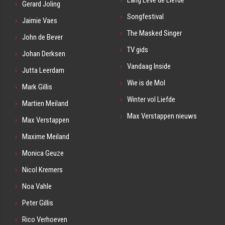
Lang Leve de Liefde
Gerard Joling
Songfestival
Jaimie Vaes
The Masked Singer
John de Bever
TV gids
Johan Derksen
Vandaag Inside
Jutta Leerdam
Wie is de Mol
Mark Gillis
Winter vol Liefde
Martien Meiland
Max Verstappen nieuws
Max Verstappen
Maxime Meiland
Monica Geuze
Nicol Kremers
Noa Vahle
Peter Gillis
Rico Verhoeven