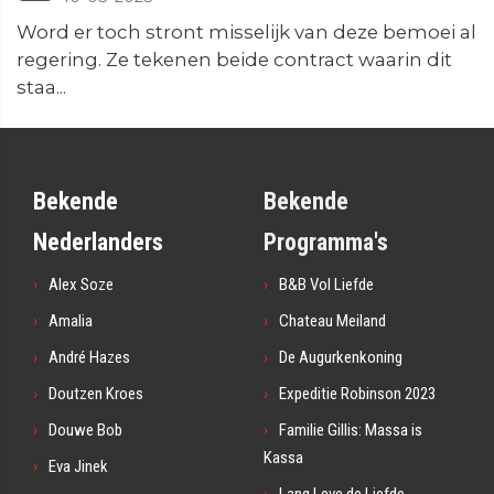
Word er toch stront misselijk van deze bemoei al
regering. Ze tekenen beide contract waarin dit
staa...
Bekende
Bekende
Nederlanders
Programma's
Alex Soze
B&B Vol Liefde
Amalia
Chateau Meiland
André Hazes
De Augurkenkoning
Doutzen Kroes
Expeditie Robinson 2023
Douwe Bob
Familie Gillis: Massa is
Kassa
Eva Jinek