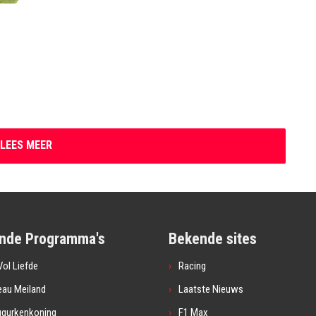
LEES MEER
nde Programma's
Bekende sites
ol Liefde
Racing
eau Meiland
Laatste Nieuws
ugurkenkoning
F1 Max