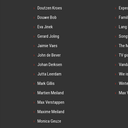
Doutzen Kroes
Exped
Douwe Bob
Famil
Eva Jinek
Lang 
Gerard Joling
Songf
Jaimie Vaes
The 
John de Bever
TV gi
Johan Derksen
Vanda
Jutta Leerdam
Wie i
Mark Gillis
Winte
Martien Meiland
Max 
Max Verstappen
Maxime Meiland
Monica Geuze