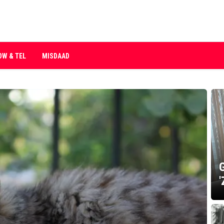
OW & TEL
MISDAAD
G
'