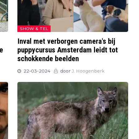
SHOW & TEL
Inval met verborgen camera's bij
ge
puppycursus Amsterdam leidt tot
schokkende beelden
22-03-2024
door
J. Hoogenberk