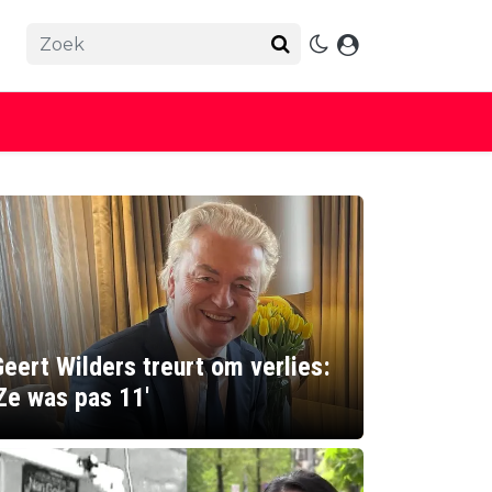
eert Wilders treurt om verlies:
Ze was pas 11'