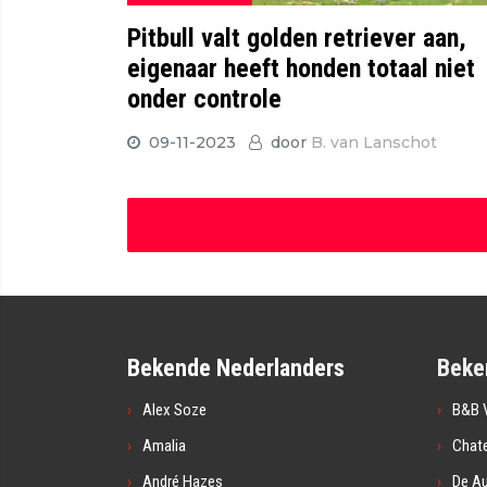
Pitbull valt golden retriever aan,
eigenaar heeft honden totaal niet
onder controle
09-11-2023
door
B. van Lanschot
Bekende Nederlanders
Beke
Alex Soze
B&B V
Amalia
Chat
André Hazes
De A