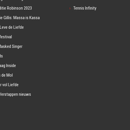
itie Robinson 2023
Tennis Infinity
ie Gillis: Massa is Kassa
Leve de Liefde
estival
Masked Singer
ds
ag Inside
s de Mol
r vol Liefde
Verstappen nieuws