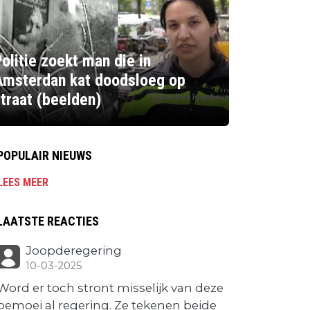
olitie zoekt man die in
Amsterdan kat doodsloeg op
traat (beelden)
POPULAIR NIEUWS
LEES MEER
LAATSTE REACTIES
Joopderegering
10-03-2025
Word er toch stront misselijk van deze
bemoei al regering. Ze tekenen beide