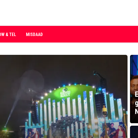
OW & TEL
MISDAAD
E
g