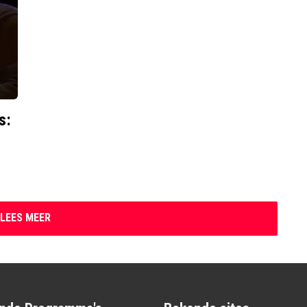
s:
LEES MEER