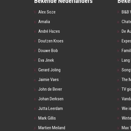
Bekende Nederlanders
Beke
Alex Soze
B&B V
Amalia
Chat
André Hazes
De A
Doutzen Kroes
Exped
Douwe Bob
Famil
Eva Jinek
Lang 
Gerard Joling
Songf
Jaimie Vaes
The 
John de Bever
TV gi
Johan Derksen
Vanda
Jutta Leerdam
Wie i
Mark Gillis
Winte
Martien Meiland
Max 