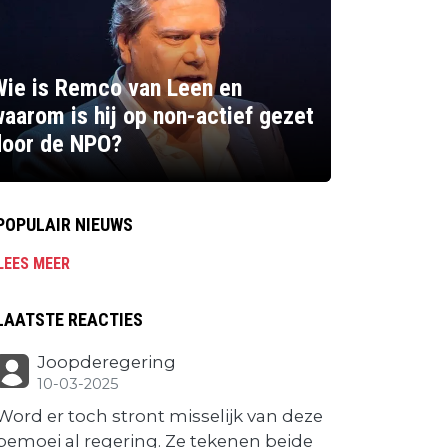
Wie is Remco van Leen en
aarom is hij op non-actief gezet
door de NPO?
POPULAIR NIEUWS
LEES MEER
LAATSTE REACTIES
Joopderegering
10-03-2025
Word er toch stront misselijk van deze
bemoei al regering. Ze tekenen beide