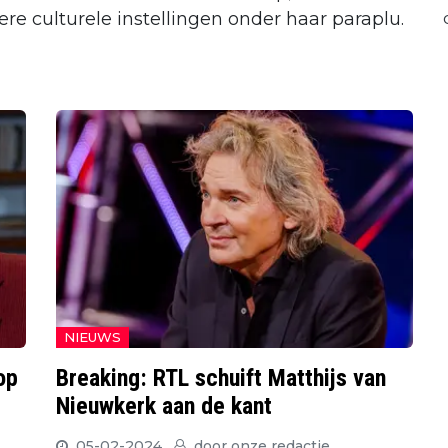
re culturele instellingen onder haar paraplu.
NIEUWS
op
Breaking: RTL schuift Matthijs van
Nieuwkerk aan de kant
05-02-2024
door
onze redactie