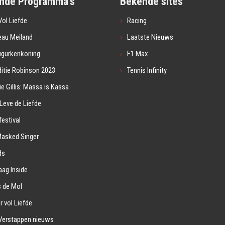
nde Programma's
Bekende sites
ol Liefde
Racing
eau Meiland
Laatste Nieuws
ugurkenkoning
F1 Max
itie Robinson 2023
Tennis Infinity
ie Gillis: Massa is Kassa
Leve de Liefde
estival
Masked Singer
ds
ag Inside
s de Mol
r vol Liefde
Verstappen nieuws