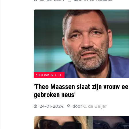
SHOW & TEL
'Theo Maassen slaat zijn vrouw ee
gebroken neus'
24-01-2024
door
C. de Beijer