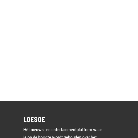
LOESOE
Hét nieuws- en entertainmentplatform waar
je op de hoogte wordt gehouden over het