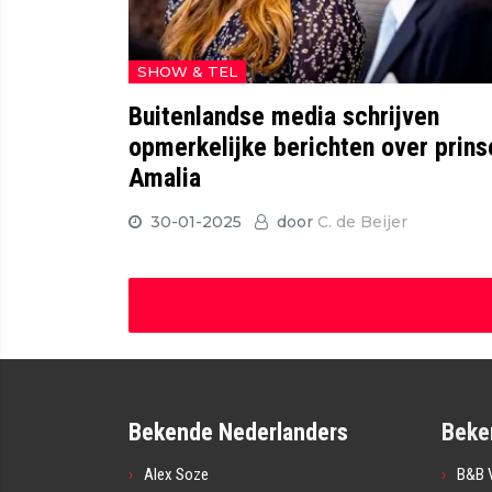
SHOW & TEL
Buitenlandse media schrijven
opmerkelijke berichten over prins
Amalia
30-01-2025
door
C. de Beijer
Bekende Nederlanders
Beke
Alex Soze
B&B V