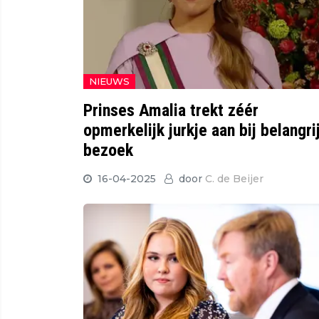
NIEUWS
Prinses Amalia trekt zéér
opmerkelijk jurkje aan bij belangri
bezoek
16-04-2025
door
C. de Beijer