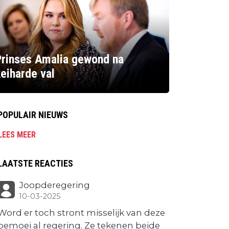
Prinses Amalia gewond na
eiharde val
POPULAIR NIEUWS
LEES MEER
LAATSTE REACTIES
Joopderegering
10-03-2025
Word er toch stront misselijk van deze
bemoei al regering. Ze tekenen beide