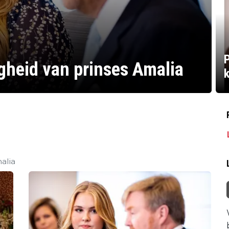
gheid van prinses Amalia
k
alia