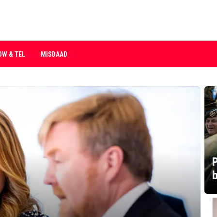
OW & TEL
MISDAAD
P
b