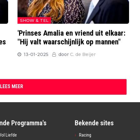
SHOW & TEL
'Prinses Amalia en vriend uit elkaar:
es
"Hij valt waarschijnlijk op mannen"
13-01-2025
door
C. de Beijer
LEES MEER
nde Programma's
Bekende sites
ol Liefde
Racing