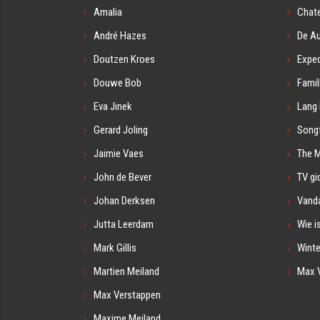
Amalia
Chat
André Hazes
De A
Doutzen Kroes
Exped
Douwe Bob
Famil
Eva Jinek
Lang 
Gerard Joling
Songf
Jaimie Vaes
The 
John de Bever
TV gi
Johan Derksen
Vanda
Jutta Leerdam
Wie i
Mark Gillis
Winte
Martien Meiland
Max 
Max Verstappen
Maxime Meiland