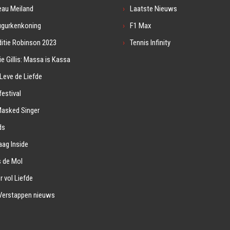
eau Meiland
Laatste Nieuws
ugurkenkoning
F1 Max
itie Robinson 2023
Tennis Infinity
ie Gillis: Massa is Kassa
Leve de Liefde
estival
Masked Singer
ds
ag Inside
s de Mol
r vol Liefde
Verstappen nieuws