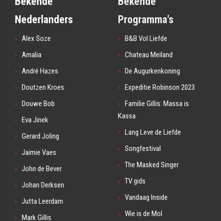
Bekende
Bekende
Nederlanders
Programma's
Alex Soze
B&B Vol Liefde
Amalia
Chateau Meiland
André Hazes
De Augurkenkoning
Doutzen Kroes
Expeditie Robinson 2023
Douwe Bob
Familie Gillis: Massa is
Kassa
Eva Jinek
Lang Leve de Liefde
Gerard Joling
Songfestival
Jaimie Vaes
The Masked Singer
John de Bever
TV gids
Johan Derksen
Vandaag Inside
Jutta Leerdam
Wie is de Mol
Mark Gillis