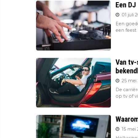
Een DJ 
01 juli 
Een goede
een feest 
Van tv-
bekendh
25 mei 
De carriè
op tv of v
Waarom 
15 mei 