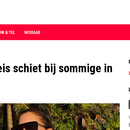
OW & TEL
MISDAAD
eis schiet bij sommige in