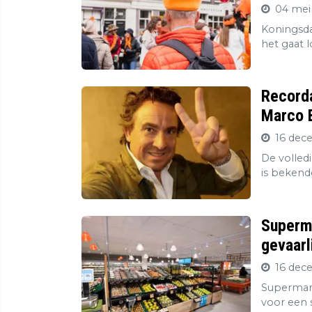
04 mei
Koningsda
het gaat l
Record
Marco B
16 dec
De volledi
is bekend
Superma
gevaarl
16 dec
Supermark
voor een s