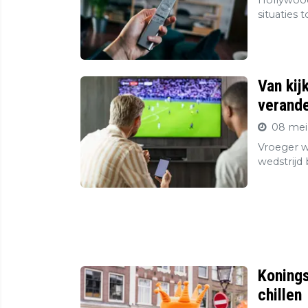
Hollywood
situaties 
Van kij
verande
08 mei
Vroeger wa
wedstrijd
Konings
chillen