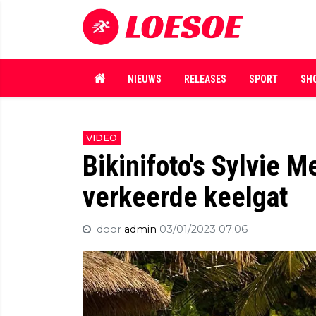
NIEUWS
RELEASES
SPORT
SH
VIDEO
Bikinifoto's Sylvie M
verkeerde keelgat
door
admin
03/01/2023 07:06