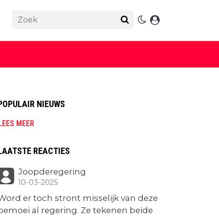
POPULAIR NIEUWS
LEES MEER
LAATSTE REACTIES
Joopderegering
10-03-2025
Word er toch stront misselijk van deze
bemoei al regering. Ze tekenen beide