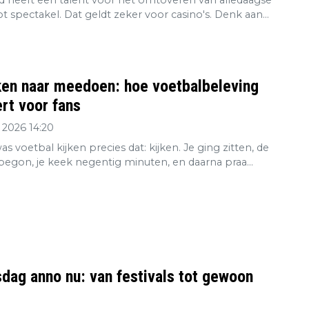
 heeft een talent voor het omtoveren van alledaagse
tot spectakel. Dat geldt zeker voor casino's. Denk aan...
ken naar meedoen: hoe voetbalbeleving
rt voor fans
 2026 14:20
s voetbal kijken precies dat: kijken. Je ging zitten, de
 begon, je keek negentig minuten, en daarna praa...
dag anno nu: van festivals tot gewoon