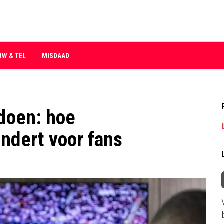
OW & TEL
MISDAAD
doen: hoe
ndert voor fans