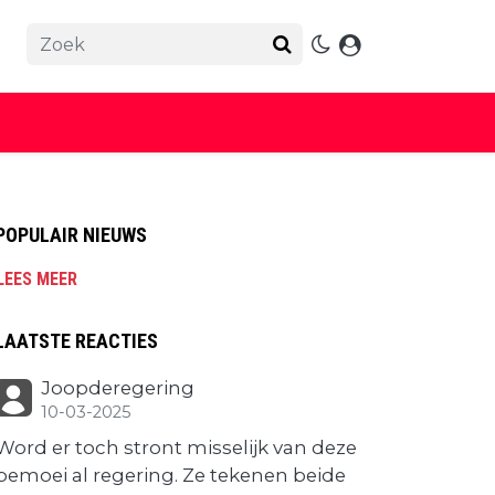
POPULAIR NIEUWS
LEES MEER
LAATSTE REACTIES
Joopderegering
10-03-2025
Word er toch stront misselijk van deze
bemoei al regering. Ze tekenen beide