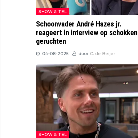
SHOW & TEL
Schoonvader André Hazes jr.
reageert in interview op schokke
geruchten
04-08-2025
door
C. de Beijer
SHOW & TEL