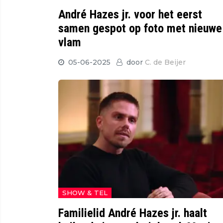
André Hazes jr. voor het eerst
samen gespot op foto met nieuwe
vlam
05-06-2025
door
C. de Beijer
SHOW & TEL
Familielid André Hazes jr. haalt