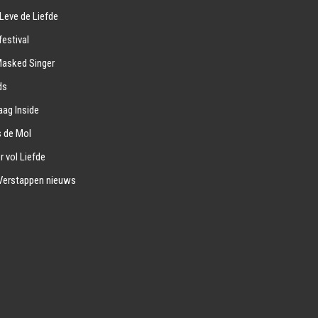
Leve de Liefde
estival
Masked Singer
ds
ag Inside
s de Mol
r vol Liefde
Verstappen nieuws