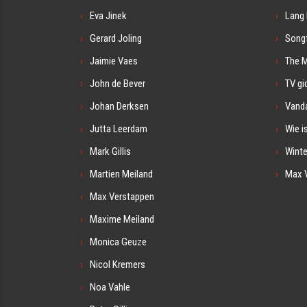
Eva Jinek
Lang 
Gerard Joling
Songf
Jaimie Vaes
The 
John de Bever
TV gi
Johan Derksen
Vanda
Jutta Leerdam
Wie i
Mark Gillis
Winte
Martien Meiland
Max 
Max Verstappen
Maxime Meiland
Monica Geuze
Nicol Kremers
Noa Vahle