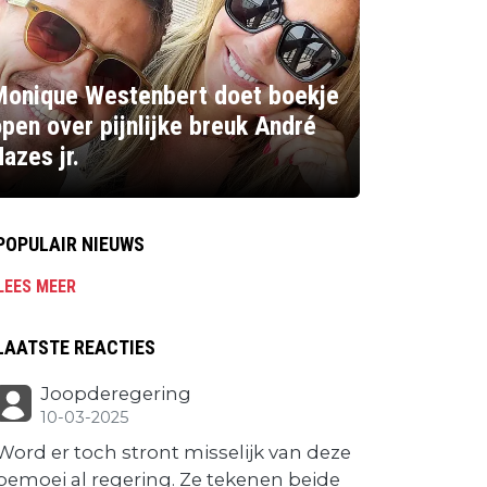
Monique Westenbert doet boekje
pen over pijnlijke breuk André
azes jr.
POPULAIR NIEUWS
LEES MEER
LAATSTE REACTIES
Joopderegering
10-03-2025
Word er toch stront misselijk van deze
bemoei al regering. Ze tekenen beide