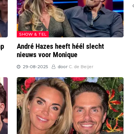
SHOW & TEL
ap
André Hazes heeft héél slecht
nieuws voor Monique
29-08-2025
door
C. de Beijer