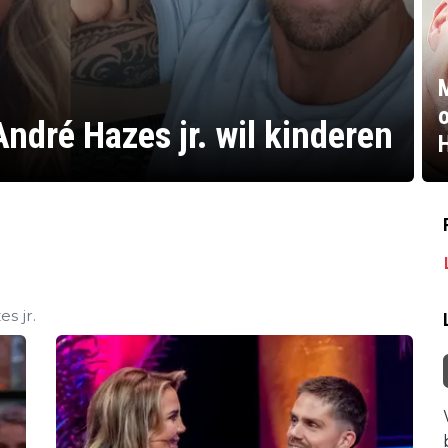
o
ndré Hazes jr. wil kinderen
H
s jr.