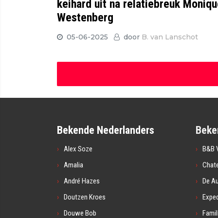
keihard uit na relatiebreuk Moniq
Westenberg
05-06-2025
door
B. van Lanschot
Bekende Nederlanders
Beke
Alex Soze
B&B V
Amalia
Chat
André Hazes
De A
Doutzen Kroes
Exped
Douwe Bob
Famil