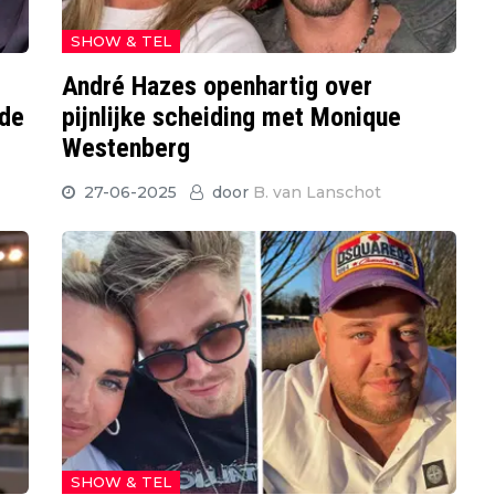
SHOW & TEL
André Hazes openhartig over
nde
pijnlijke scheiding met Monique
Westenberg
27-06-2025
door
B. van Lanschot
SHOW & TEL