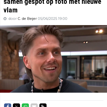
samen gespot op foto met nieuwe
vlam
door
C. de Beijer
05/06/2025 19:00
Delen op Facebook
Delen op Twitter
Delen op Whatsapp
Delen via Mail
Delen via link