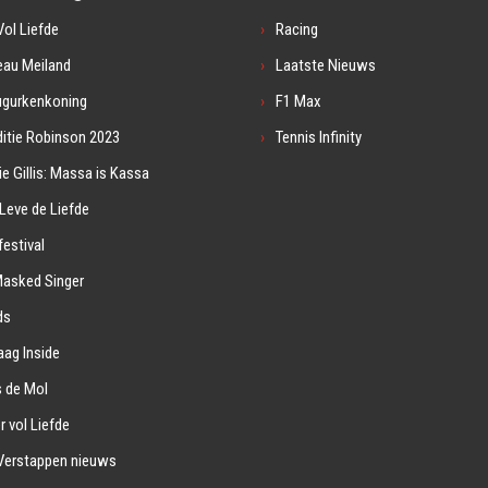
ol Liefde
Racing
eau Meiland
Laatste Nieuws
ugurkenkoning
F1 Max
itie Robinson 2023
Tennis Infinity
ie Gillis: Massa is Kassa
Leve de Liefde
estival
Masked Singer
ds
ag Inside
s de Mol
r vol Liefde
Verstappen nieuws