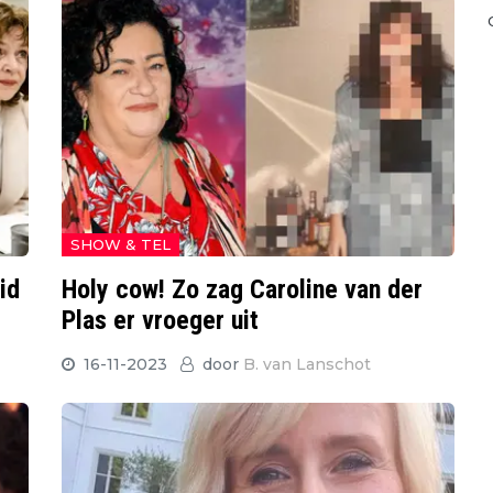
SHOW & TEL
id
Holy cow! Zo zag Caroline van der
Plas er vroeger uit
16-11-2023
door
B. van Lanschot