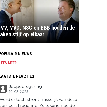
PVV, VVD, NSC en BBB houden de
aken stijf op elkaar
POPULAIR NIEUWS
LEES MEER
LAATSTE REACTIES
Joopderegering
10-03-2025
Word er toch stront misselijk van deze
bemoei al regering. Ze tekenen beide