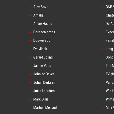
Alex Soze
B&B V
Amalia
Chat
André Hazes
De A
Doutzen Kroes
Exped
Douwe Bob
Famil
Eva Jinek
Lang 
Gerard Joling
Songf
Jaimie Vaes
The 
John de Bever
TV gi
Johan Derksen
Vanda
Jutta Leerdam
Wie i
Mark Gillis
Winte
Martien Meiland
Max 