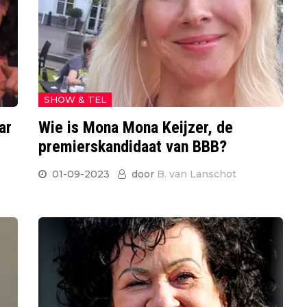
SHOW & TEL
ar
Wie is Mona Mona Keijzer, de
premierskandidaat van BBB?
01-09-2023
door
B. van Lanschot