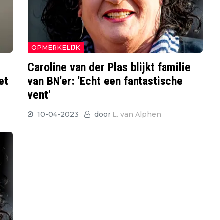
OPMERKELIJK
Caroline van der Plas blijkt familie
et
van BN'er: 'Echt een fantastische
vent'
10-04-2023
door
L. van Alphen