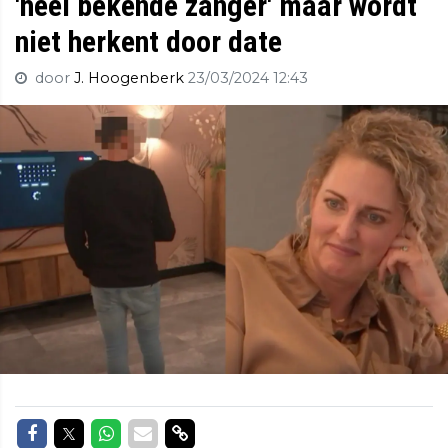
'heel bekende zanger' maar wordt
niet herkent door date
door
J. Hoogenberk
23/03/2024 12:43
Delen op Facebook
Delen op Twitter
Delen op Whatsapp
Delen via Mail
Delen via link