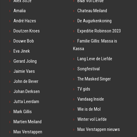
Alex Soze
B&B Vol Liefde
Amalia
Chateau Meiland
André Hazes
De Augurkenkoning
Doutzen Kroes
Expeditie Robinson 2023
Douwe Bob
Familie Gillis: Massa is
Kassa
Eva Jinek
Lang Leve de Liefde
Gerard Joling
Songfestival
Jaimie Vaes
The Masked Singer
John de Bever
TV gids
Johan Derksen
Vandaag Inside
Jutta Leerdam
Wie is de Mol
Mark Gillis
Winter vol Liefde
Martien Meiland
Max Verstappen nieuws
Max Verstappen