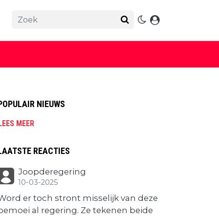
POPULAIR NIEUWS
LEES MEER
LAATSTE REACTIES
Joopderegering
10-03-2025
Word er toch stront misselijk van deze
bemoei al regering. Ze tekenen beide