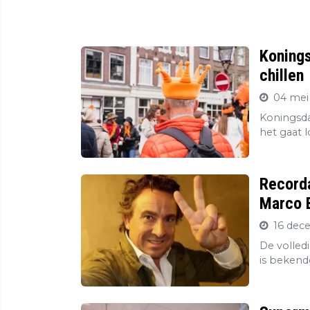
Konings
chillen
04 mei
Koningsda
het gaat l
Record
Marco B
16 dec
De volledi
is bekend