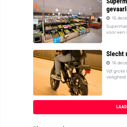
Superma
gevaarl
16 dec
Supermark
voor een s
Slecht 
16 dec
Vijf grot
veiligheid
LAAD