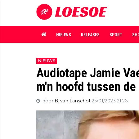
NIEUWS
RELEASES
SPORT
SH
NIEUWS
Audiotape Jamie Vaes
m'n hoofd tussen de 
door
B. van Lanschot
25/01/2023 21:26