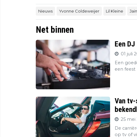
Nieuws
Yvonne Coldeweijer
Lil Kleine
Jai
Net binnen
Een DJ 
01 juli 
Een goede
een feest 
Van tv-
bekendh
25 mei 
De carriè
op tv of v