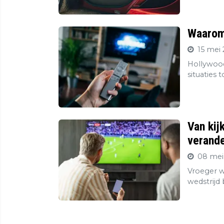
Waarom 
15 mei 
Hollywood
situaties 
Van kij
verande
08 mei
Vroeger wa
wedstrijd