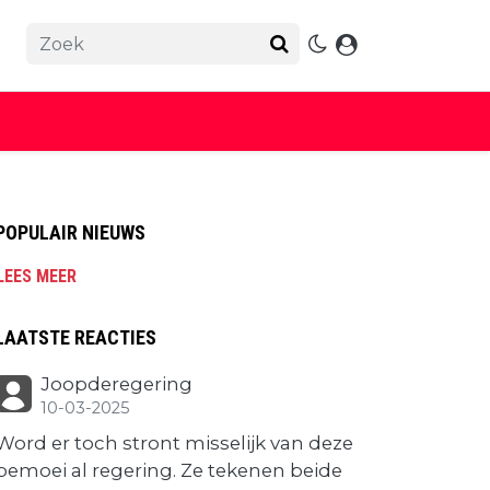
POPULAIR NIEUWS
LEES MEER
LAATSTE REACTIES
Joopderegering
10-03-2025
Word er toch stront misselijk van deze
bemoei al regering. Ze tekenen beide