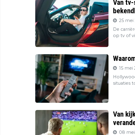
Van tv-
bekendh
25 mei 
De carriè
op tv of v
Waarom 
15 mei 
Hollywood
situaties 
Van kij
verande
08 mei