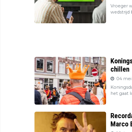
Vroeger wa
wedstrijd
Konings
chillen
04 mei
Koningsda
het gaat l
Record
Marco B