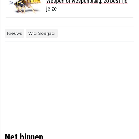
Wespen of wespenplaag: zo bestrijd
je ze
Nieuws
Wibi Soerjadi
Net binnen