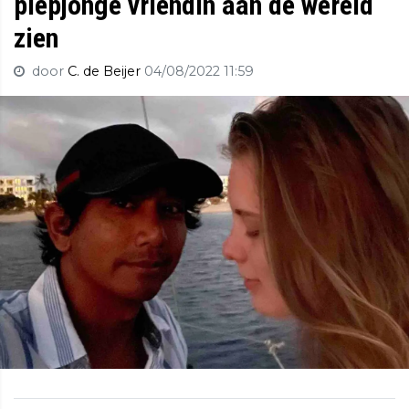
piepjonge vriendin aan de wereld
zien
door
C. de Beijer
04/08/2022 11:59