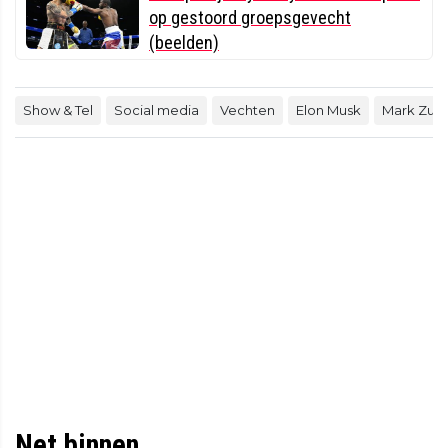
op gestoord groepsgevecht
(beelden)
Show & Tel
Social media
Vechten
Elon Musk
Mark Zuc
Net binnen