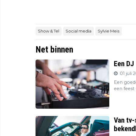
Show & Tel
Social media
Sylvie Meis
Net binnen
Een DJ 
01 juli 
Een goede
een feest 
Van tv-
bekendh