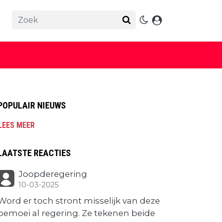
POPULAIR NIEUWS
LEES MEER
LAATSTE REACTIES
Joopderegering
10-03-2025
Word er toch stront misselijk van deze
bemoei al regering. Ze tekenen beide