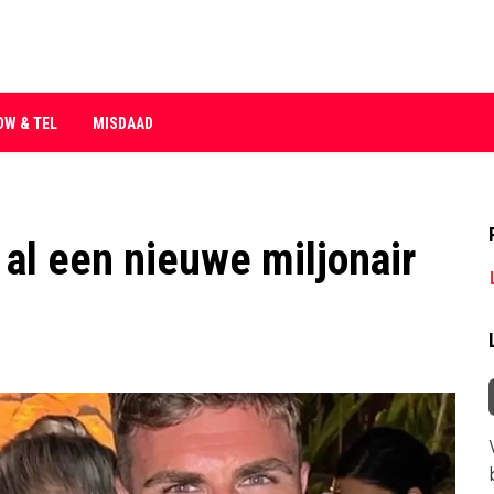
OW & TEL
MISDAAD
 al een nieuwe miljonair