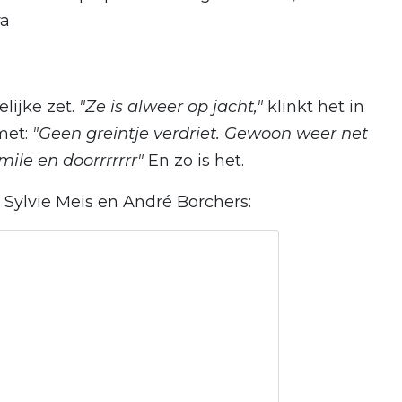
ra
lijke zet.
"Ze is alweer op jacht,"
klinkt het in
met:
"Geen greintje verdriet. Gewoon weer net
mile en doorrrrrrr"
En zo is het.
n Sylvie Meis en André Borchers: