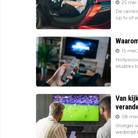
25 mei 
De carriè
op tv of v
Waarom 
15 mei 
Hollywood
situaties 
Van kij
verande
08 mei
Vroeger wa
wedstrijd