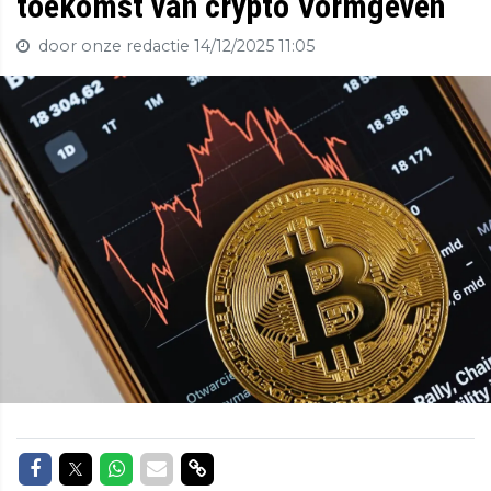
toekomst van crypto Vormgeven
door onze redactie
14/12/2025 11:05
Delen op Facebook
Delen op Twitter
Delen op Whatsapp
Delen via Mail
Delen via link