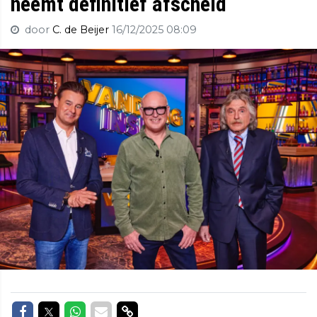
neemt definitief afscheid
door
C. de Beijer
16/12/2025 08:09
Delen op Facebook
Delen op Twitter
Delen op Whatsapp
Delen via Mail
Delen via link