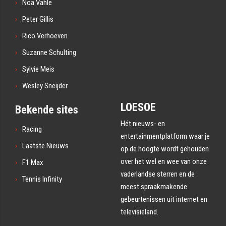
Noa Vahle
Peter Gillis
Rico Verhoeven
Suzanne Schulting
Sylvie Meis
Wesley Sneijder
LOESOE
Bekende sites
Hét nieuws- en
Racing
entertainmentplatform waar je
Laatste Nieuws
op de hoogte wordt gehouden
over het wel en wee van onze
F1 Max
vaderlandse sterren en de
Tennis Infinity
meest spraakmakende
gebeurtenissen uit internet en
televisieland.