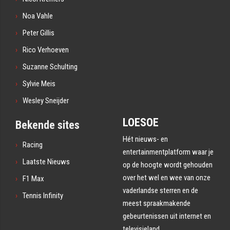
Noa Vahle
Peter Gillis
Rico Verhoeven
Suzanne Schulting
Sylvie Meis
Wesley Sneijder
LOESOE
Bekende sites
Hét nieuws- en
Racing
entertainmentplatform waar je
Laatste Nieuws
op de hoogte wordt gehouden
over het wel en wee van onze
F1 Max
vaderlandse sterren en de
Tennis Infinity
meest spraakmakende
gebeurtenissen uit internet en
televisieland.