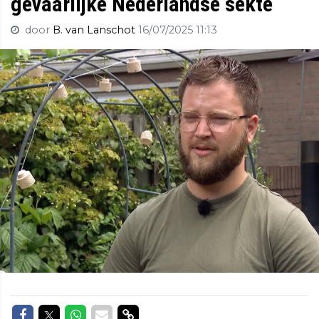
gevaarlijke Nederlandse sekte
door
B. van Lanschot
16/07/2025 11:13
Delen op Facebook
Delen op Twitter
Delen op Whatsapp
Delen via Mail
Delen via link