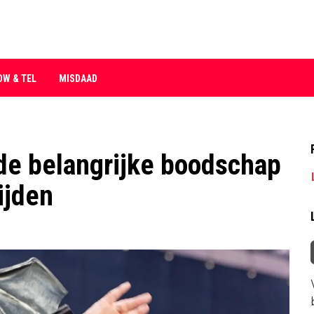
OW & TEL
MISDAAD
de belangrijke boodschap
ijden