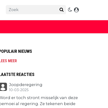
POPULAIR NIEUWS
LEES MEER
LAATSTE REACTIES
Joopderegering
10-03-2025
Word er toch stront misselijk van deze
bemoei al regering. Ze tekenen beide