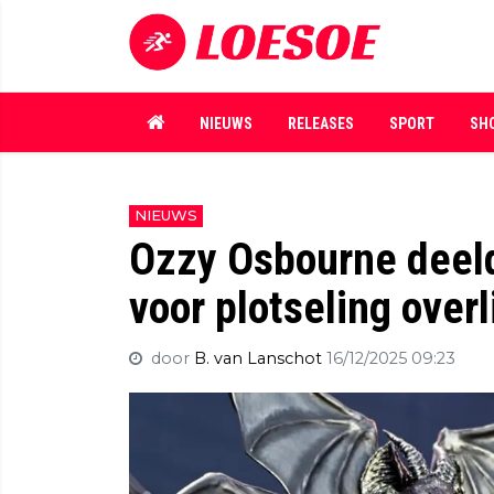
NIEUWS
RELEASES
SPORT
SH
NIEUWS
Ozzy Osbourne deel
voor plotseling overl
door
B. van Lanschot
16/12/2025 09:23