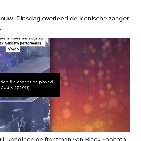
 rouw. Dinsdag overleed de iconische zanger
.
uli, kondigde de frontman van Black Sabbath