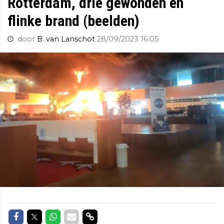
Rotterdam, drie gewonden en
flinke brand (beelden)
door
B. van Lanschot
28/09/2023 16:05
Delen op Facebook
Delen op Twitter
Delen op Whatsapp
Delen via Mail
Delen via link