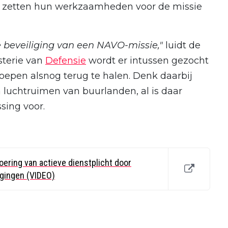
 Ze zetten hun werkzaamheden voor de missie
e beveiliging van een NAVO-missie,"
luidt de
isterie van
Defensie
wordt er intussen gezocht
oepen alsnog terug te halen. Denk daarbij
a luchtruimen van buurlanden, al is daar
sing voor.
ering van actieve dienstplicht door
gingen (VIDEO)