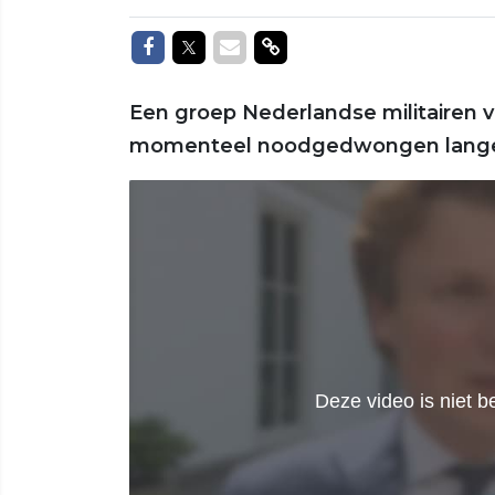
Delen op Facebook
Delen op Twitter
Delen via Mail
Delen via link
Een groep Nederlandse militairen 
momenteel noodgedwongen langer 