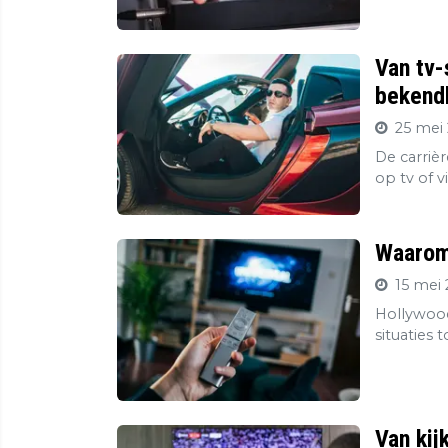
Van tv-
bekendh
25 mei 
De carriè
op tv of v
Waarom 
15 mei 
Hollywood
situaties 
Van kij