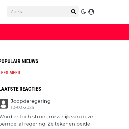
POPULAIR NIEUWS
LEES MEER
LAATSTE REACTIES
Joopderegering
10-03-2025
Word er toch stront misselijk van deze
bemoei al regering. Ze tekenen beide