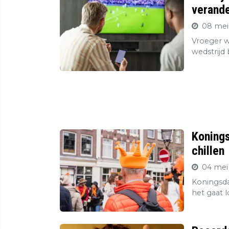
verande
08 mei
Vroeger wa
wedstrijd
Konings
chillen
04 mei
Koningsda
het gaat l