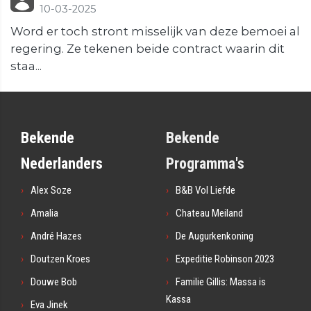
10-03-2025
Word er toch stront misselijk van deze bemoei al
regering. Ze tekenen beide contract waarin dit
staa...
Bekende
Bekende
Nederlanders
Programma's
Alex Soze
B&B Vol Liefde
Amalia
Chateau Meiland
André Hazes
De Augurkenkoning
Doutzen Kroes
Expeditie Robinson 2023
Douwe Bob
Familie Gillis: Massa is
Kassa
Eva Jinek