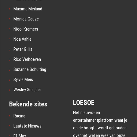
Maxime Meiland
Monica Geuze
Nicol Kremers
Noa Vahle
Peter Gillis
Rico Verhoeven
Suzanne Schulting
Sylvie Meis
Wesley Sneijder
LOESOE
Bekende sites
Hét nieuws- en
Racing
entertainmentplatform waar je
Laatste Nieuws
op de hoogte wordt gehouden
over het wel en wee van onze
F1 Max