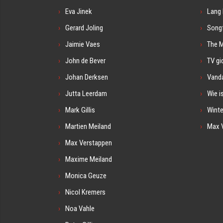
Eva Jinek
Lang 
Gerard Joling
Songf
Jaimie Vaes
The 
John de Bever
TV gi
Johan Derksen
Vanda
Jutta Leerdam
Wie i
Mark Gillis
Winte
Martien Meiland
Max 
Max Verstappen
Maxime Meiland
Monica Geuze
Nicol Kremers
Noa Vahle