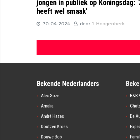
jongen in publiek op Koningsdag: 
heeft wel smaak'
30-04-2024
door
J. Hoogenberk
Bekende Nederlanders
Beke
Alex Soze
B&B V
Amalia
Chat
André Hazes
De A
Doutzen Kroes
Exped
Douwe Bob
Famil