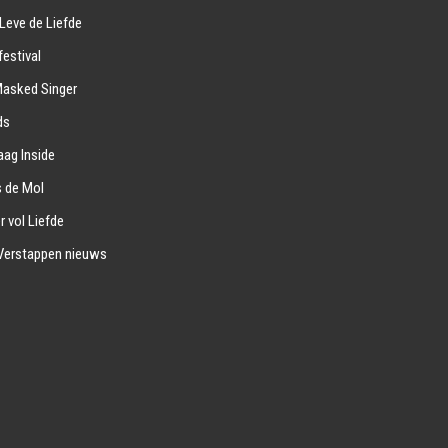
Leve de Liefde
estival
Masked Singer
ds
ag Inside
s de Mol
r vol Liefde
Verstappen nieuws