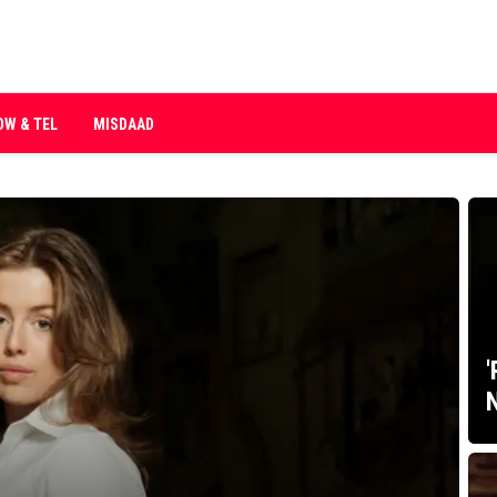
OW & TEL
MISDAAD
'
N