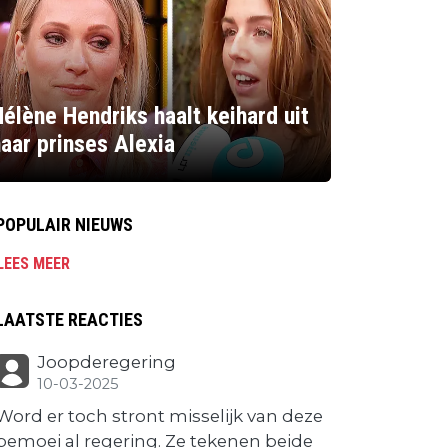
élène Hendriks haalt keihard uit
aar prinses Alexia
POPULAIR NIEUWS
LEES MEER
LAATSTE REACTIES
Joopderegering
10-03-2025
Word er toch stront misselijk van deze
bemoei al regering. Ze tekenen beide