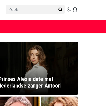
Prinses Alexia date met
ederlandse zanger Antoon'