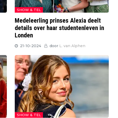
SHOW & TEL
Medeleerling prinses Alexia deelt
details over haar studentenleven in
Londen
21-10-2024
door
L. van Alphen
SHOW & TEL