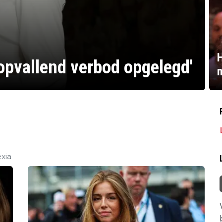
H
t opvallend verbod opgelegd'
n
xia