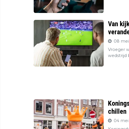
Van kij
verande
08 mei
Vroeger wa
wedstrijd
Konings
chillen
04 mei
Koningsda