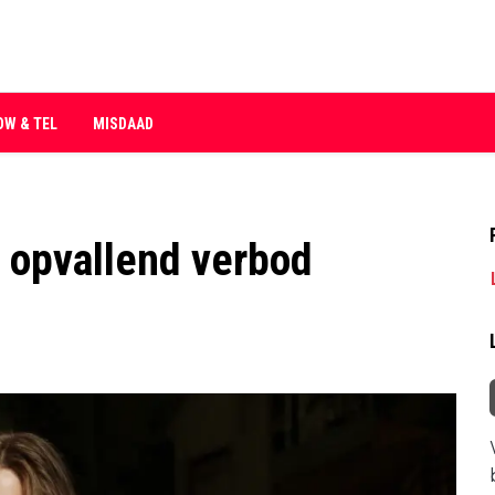
OW & TEL
MISDAAD
t opvallend verbod