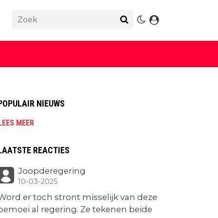
POPULAIR NIEUWS
LEES MEER
LAATSTE REACTIES
Joopderegering
10-03-2025
Word er toch stront misselijk van deze
bemoei al regering. Ze tekenen beide