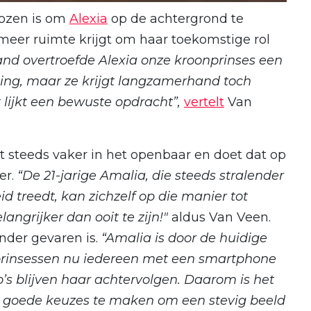
kozen is om
Alexia
op de achtergrond te
meer ruimte krijgt om haar toekomstige rol
and overtroefde Alexia onze kroonprinses een
ning, maar ze krijgt langzamerhand toch
 lijkt een bewuste opdracht”,
vertelt
Van
nt steeds vaker in het openbaar en doet dat op
er.
“De 21-jarige Amalia, die steeds stralender
treedt, kan zichzelf op die manier tot
angrijker dan ooit te zijn!"
aldus Van Veen.
onder gevaren is.
“Amalia is door de huidige
prinsessen nu iedereen met een smartphone
to’s blijven haar achtervolgen. Daarom is het
jk goede keuzes te maken om een stevig beeld