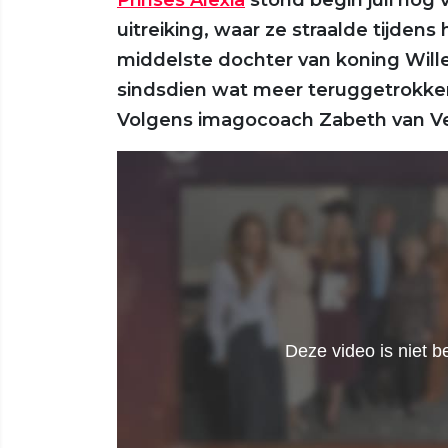
Prinses Alexia
stond begin juli nog 
uitreiking, waar ze straalde tijdens
middelste dochter van koning Will
sindsdien wat meer teruggetrokken
Volgens imagocoach Zabeth van Vee