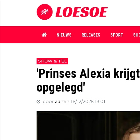
NIEUWS
RELEASES
SPORT
SH
SHOW & TEL
'Prinses Alexia krijg
opgelegd'
door
admin
16/12/2025 13:01