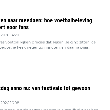
ken naar meedoen: hoe voetbalbeleving
rt voor fans
 2026 14:20
s voetbal kijken precies dat: kijken. Je ging zitten, de
 begon, je keek negentig minuten, en daarna praa...
dag anno nu: van festivals tot gewoon
 2026 16:08
g is een van die dagen waarvan je eigenlijk al weet hoe