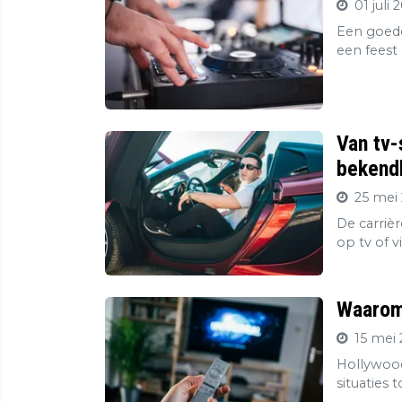
01 juli 
Een goede
een feest 
Van tv-
bekendh
25 mei 
De carriè
op tv of v
Waarom 
15 mei 
Hollywood
situaties 