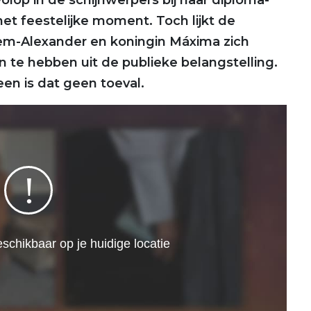
volop in de schijnwerpers bij haar diploma-
 het feestelijke moment. Toch lijkt de
em-Alexander en koningin Máxima zich
 te hebben uit de publieke belangstelling.
n is dat geen toeval.