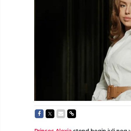
Delen op Facebook
Delen op Twitter
Delen via Mail
Delen via link