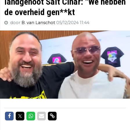
landgenoot Sait Cinar: "We hebben
de overheid gen**kt
door
B. van Lanschot
05/12/2024 11:44
Delen op Facebook
Delen op Twitter
Delen op Whatsapp
Delen via Mail
Delen via link