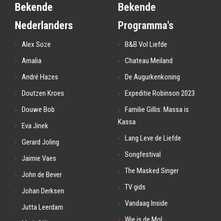
Bekende
Bekende
Nederlanders
Programma's
Alex Soze
B&B Vol Liefde
Amalia
Chateau Meiland
André Hazes
De Augurkenkoning
Doutzen Kroes
Expeditie Robinson 2023
Douwe Bob
Familie Gillis: Massa is
Kassa
Eva Jinek
Lang Leve de Liefde
Gerard Joling
Songfestival
Jaimie Vaes
The Masked Singer
John de Bever
TV gids
Johan Derksen
Vandaag Inside
Jutta Leerdam
Wie is de Mol