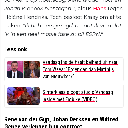
van René op woensdag. René is daar voor en
Johan is er ook niet tegen.'",
aldus
Hans
tegen
Hélène Hendriks. Toch besloot Kraay om af te
haken.
"Ik heb nee gezegd, omdat ik vind dat
ik in een heel mooie fase zit bij ESPN."
Lees ook
Vandaag Inside haalt keihard uit naar
Tom Waes: "Erger dan dan Matthijs
van Nieuwkerk"
Sinterklaas sloopt studio Vandaag
Inside met Fatbike (VIDEO)
René van der Gijp, Johan Derksen en Wilfred
Genee verlengen hun contract