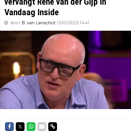
vervangt René van der Gijp in
Vandaag Inside
door
B. van Lanschot
13/01/2025 14:41
Delen op Facebook
Delen op Twitter
Delen op Whatsapp
Delen via Mail
Delen via link