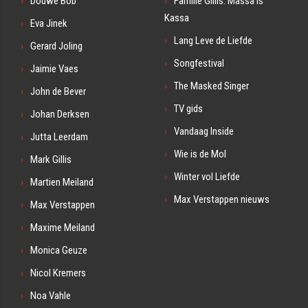
Douwe Bob
Familie Gillis: Massa is
Kassa
Eva Jinek
Lang Leve de Liefde
Gerard Joling
Songfestival
Jaimie Vaes
The Masked Singer
John de Bever
TV gids
Johan Derksen
Vandaag Inside
Jutta Leerdam
Wie is de Mol
Mark Gillis
Winter vol Liefde
Martien Meiland
Max Verstappen nieuws
Max Verstappen
Maxime Meiland
Monica Geuze
Nicol Kremers
Noa Vahle