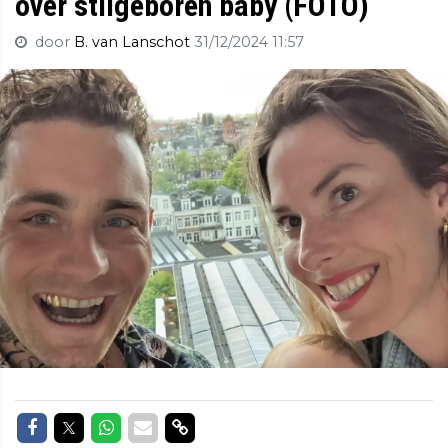
over stilgeboren baby (FOTO)
door
B. van Lanschot
31/12/2024 11:57
Delen op Facebook
Delen op Twitter
Delen op Whatsapp
Delen via Mail
Delen via link