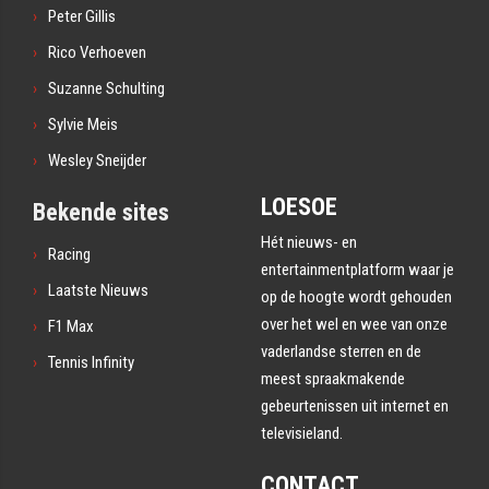
Peter Gillis
Rico Verhoeven
Suzanne Schulting
Sylvie Meis
Wesley Sneijder
LOESOE
Bekende sites
Hét nieuws- en
Racing
entertainmentplatform waar je
Laatste Nieuws
op de hoogte wordt gehouden
over het wel en wee van onze
F1 Max
vaderlandse sterren en de
Tennis Infinity
meest spraakmakende
gebeurtenissen uit internet en
televisieland.
CONTACT