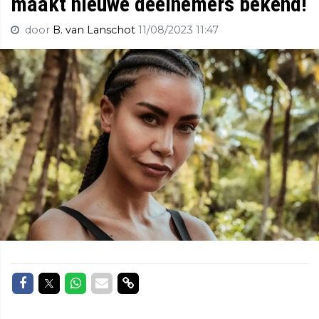
maakt nieuwe deelnemers bekend!
door
B. van Lanschot
11/08/2023 11:47
Delen op Facebook
Delen op Twitter
Delen op Whatsapp
Delen via Mail
Delen via link