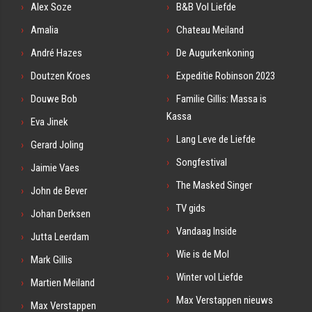
Alex Soze
B&B Vol Liefde
Amalia
Chateau Meiland
André Hazes
De Augurkenkoning
Doutzen Kroes
Expeditie Robinson 2023
Douwe Bob
Familie Gillis: Massa is
Kassa
Eva Jinek
Lang Leve de Liefde
Gerard Joling
Songfestival
Jaimie Vaes
The Masked Singer
John de Bever
TV gids
Johan Derksen
Vandaag Inside
Jutta Leerdam
Wie is de Mol
Mark Gillis
Winter vol Liefde
Martien Meiland
Max Verstappen nieuws
Max Verstappen